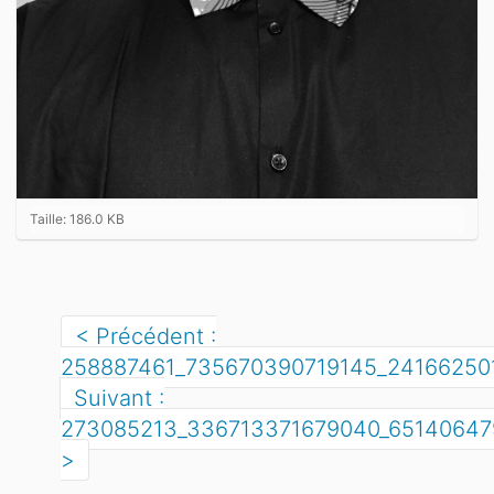
C
Taille: 186.0 KB
l
i
q
u
Précédent :
e
258887461_735670390719145_24166250
z
Suivant :
p
273085213_336713371679040_65140647
o
u
r